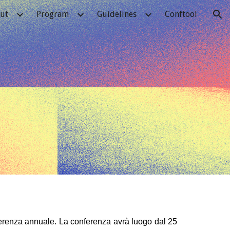
ut
Program
Guidelines
Conftool
ion
ferenza annuale. La conferenza avrà luogo dal 25