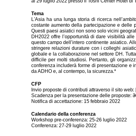
al 29 luglio 2022 presso il Toshi Center Hotel di
Tema
L'Asia ha una lunga storia di ricerca nell’ambi
costante aumento della partecipazione e delle p
Questi paesi asiatici non sono solo vicini geogra
DH2022 offre l’opportunità di dare visibilità al
questo campo dell’intero continente asiatico. Allo
stringere relazioni durature con i colleghi asiat
globale e la collaborazione nel settore DH. Tutt
difficile per molti studiosi. Pertanto, gli orga
conferenza includerà forme di presentazione e int
da ADHO e, al contempo, la sicurezza.*
CFP
Invio proposte di contributi attraverso il sito web:
Scadenza per la presentazione delle proposte:
3
Notifica di accettazione: 15 febbraio 2022
Calendario della conferenza
Workshop pre-conferenza: 25-26 luglio 2022
Conferenza: 27-29 luglio 2022