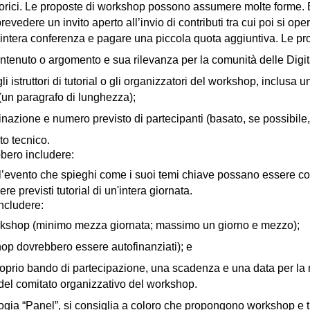
 teorici. Le proposte di workshop possono assumere molte forme
revedere un invito aperto all’invio di contributi tra cui poi si ope
l’intera conferenza e pagare una piccola quota aggiuntiva. Le pr
ontenuto o argomento e sua rilevanza per la comunità delle Digit
gli istruttori di tutorial o gli organizzatori del workshop, inclusa 
(un paragrafo di lunghezza);
inazione e numero previsto di partecipanti (basato, se possibile,
to tecnico.
ebbero includere:
evento che spieghi come i suoi temi chiave possano essere coper
e previsti tutorial di un'intera giornata.
ncludere:
orkshop (minimo mezza giornata; massimo un giorno e mezzo);
op dovrebbero essere autofinanziati); e
prio bando di partecipazione, una scadenza e una data per la no
 del comitato organizzativo del workshop.
ogia “Panel”, si consiglia a coloro che propongono workshop e tut