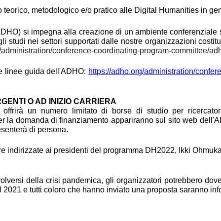
uto teorico, metodologico e/o pratico alle Digital Humanities in g
DHO) si impegna alla creazione di un ambiente conferenziale sicur
gli studi nei settori supportati dalle nostre organizzazioni costit
g/administration/conference-coordinating-program-committee/a
 le linee guida dell'ADHO:
https://adho.org/administration/confe
GENTI O AD INIZIO CARRIERA
offrirà un numero limitato di borse di studio per ricercator
er la domanda di finanziamento appariranno sul sito web dell'A
esenterà di persona.
 indirizzate ai presidenti del programma DH2022, Ikki Ohmukai
olversi della crisi pandemica, gli organizzatori potrebbero dove
l 2021 e tutti coloro che hanno inviato una proposta saranno info