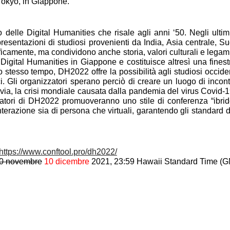
 Tokyo, in Giappone.
to delle Digital Humanities che risale agli anni ‘50. Negli u
resentazioni di studiosi provenienti da India, Asia centrale, S
ficamente, ma condividono anche storia, valori culturali e lega
le Digital Humanities in Giappone e costituisce altresì una fine
 stesso tempo, DH2022 offre la possibilità agli studiosi occident
ici. Gli organizzatori sperano perciò di creare un luogo di inc
avia, la crisi mondiale causata dalla pandemia del virus Covid-1
nizzatori di DH2022 promuoveranno uno stile di conferenza “ibr
erazione sia di persona che virtuali, garantendo gli standard di
https://www.conftool.pro/dh2022/
0 novembre
10 dicembre
2021, 23:59 Hawaii Standard Time (G