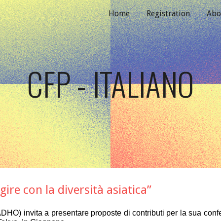
Home
Registration
Abo
ip to main content
Skip to navigat
CFP - ITALIANO
ire con la diversità asiatica”
DHO) invita a presentare proposte di contributi per la sua con