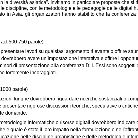
n la diversità asiatica”. Invitiamo in particolare proposte che s
elle discipline, con le metodologie e le pedagogie delle digital h
ato in Asia, gli organizzatori hanno stabilito che la conferenz
tract 500-750 parole)
 presentare lavori su qualsiasi argomento rilevante o offrire strum
dovrebbero avere un’impostazione interattiva e offrire l'opportuni
nori di presentazione alla conferenza DH. Essi sono soggetti alla
ono fortemente incoraggiati.
-1000 parole)
ntazioni lunghe dovrebbero riguardare ricerche sostanziali o com
 e presentare rigorose discussioni teoriche, speculative o critiche
r le domande.
metodologie informatiche o risorse digitali dovrebbero indicare c
e e quale è stato il loro impatto nella formulazione e nell'affr
plicazione nelle discipline umanistiche e delle metodologie inform