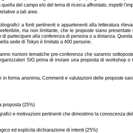
a quella del campo e/o del tema di ricerca affrontato, rispetti l'
elative a tali aree.
ografici a fonti pertinenti e appartenenti alla letteratura rilevant
referibile, ma non limitante, che le proposte siano presentate 
 di partecipare alla conferenza di persona o a distanza. Questa 
lla sede di Tokyo è limitato a 400 persone.
ranno riunioni tematiche pre-conferenza che saranno sottopost
i organizzatori SIG prima di inviare una proposta di workshop o 
ari in forma anonima. Commenti e valutazioni delle proposte sar
a proposta (25%)
grafici e motivazioni pertinenti che dimostrino la conoscenza dello
ico ed esplicita dichiarazione di intenti (25%)