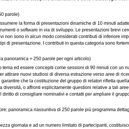
50 parole)
ssumere la forma di presentazioni dinamiche di 10 minuti adatte a,
trumenti o software in via di sviluppo. Le presentazioni brevi cer
vi non sono in alcun modo considerati contributi di inferiore im
 tipi di presentazione. I contributi in questa categoria sono forte
la panoramica + 250 parole per ogni articolo)
 tema ed essere concepiti come sessioni di 90 minuti con un nume
 attirare nuovi studiosi di diversa estrazione verso aree di ricer
garantire che la costituzione del gruppo di relatori rifletta quella
diversità, o affronti esplicitamente questioni relative a tali aree
il diritto di consigliare nominativi e contatti per ampliare il gruppo
ore; panoramica riassuntiva di 250 parole più programma dettaglia
 mezza giornata e ad un numero limitato di partecipanti, costituis